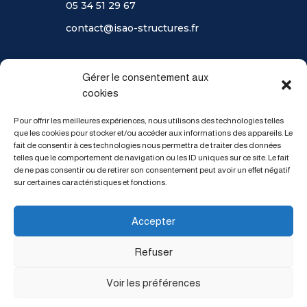
05 34 51 29 67
contact@isao-structures.fr
Gérer le consentement aux
SITE
cookies
Accueil
Pour offrir les meilleures expériences, nous utilisons des technologies telles
Présentation
que les cookies pour stocker et/ou accéder aux informations des appareils. Le
Références
fait de consentir à ces technologies nous permettra de traiter des données
Recrutement
telles que le comportement de navigation ou les ID uniques sur ce site. Le fait
de ne pas consentir ou de retirer son consentement peut avoir un effet négatif
Contact
sur certaines caractéristiques et fonctions.
Mentions légales
Accepter
Refuser
Conception, réalisation du site internet:
Carine Mendez Design
+ Bertille Studio Biarritz
Voir les préférences
© ISAO 2022