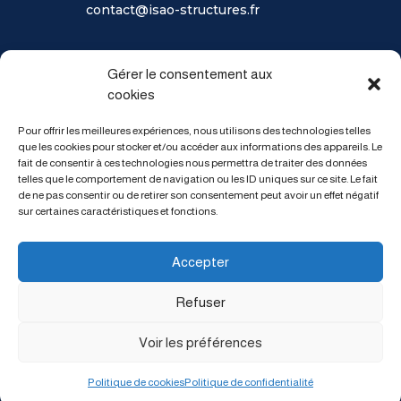
contact@isao-structures.fr
Gérer le consentement aux
SITE
cookies
Accueil
Pour offrir les meilleures expériences, nous utilisons des technologies telles
Présentation
que les cookies pour stocker et/ou accéder aux informations des appareils. Le
Références
fait de consentir à ces technologies nous permettra de traiter des données
Recrutement
telles que le comportement de navigation ou les ID uniques sur ce site. Le fait
de ne pas consentir ou de retirer son consentement peut avoir un effet négatif
Contact
sur certaines caractéristiques et fonctions.
Mentions légales
Accepter
Refuser
Conception, réalisation du site internet:
Carine Mendez Design
+ Bertille Studio Biarritz
Voir les préférences
© ISAO 2022
Politique de cookies
Politique de confidentialité